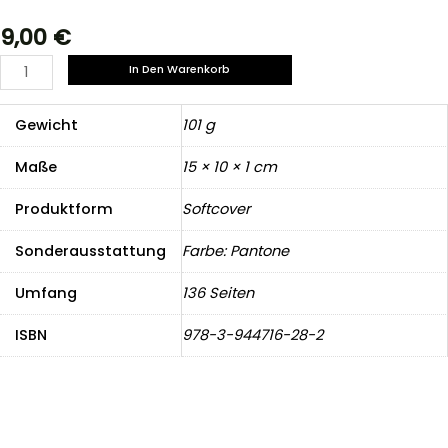
9,00
€
Auf
In Den Warenkorb
ein
Maoam
Gewicht
101 g
mit
Otto
Maße
15 × 10 × 1 cm
Menge
Produktform
Softcover
Sonderausstattung
Farbe: Pantone
Umfang
136 Seiten
ISBN
978-3-944716-28-2